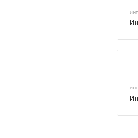
Инт
Ин
Инт
Ин